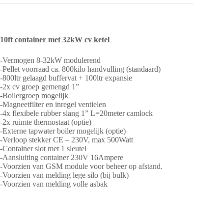
10ft container met 32kW cv ketel
-Vermogen 8-32kW modulerend
-Pellet voorraad ca. 800kilo handvulling (standaard)
-800ltr gelaagd buffervat + 100ltr expansie
-2x cv groep gemengd 1”
-Boilergroep mogelijk
-Magneetfilter en inregel ventielen
-4x flexibele rubber slang 1” L=20meter camlock
-2x ruimte thermostaat (optie)
-Externe tapwater boiler mogelijk (optie)
-Verloop stekker CE – 230V, max 500Watt
-Container slot met 1 sleutel
-Aansluiting container 230V 16Ampere
-Voorzien van GSM module voor beheer op afstand.
-Voorzien van melding lege silo (bij bulk)
-Voorzien van melding volle asbak