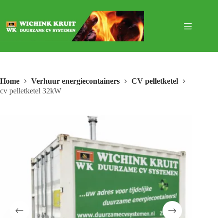
Ga
naar
de
inhoud
Home
Verhuur energiecontainers
CV pelletketel
cv pelletketel 32kW